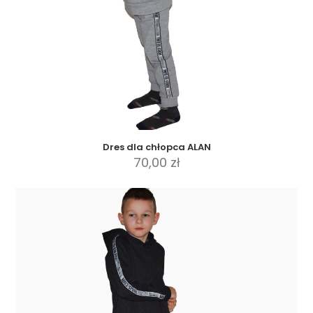
Dres dla chłopca ALAN
70,00
zł
Ten
produkt
ma
wiele
wariantów.
Opcje
można
wybrać
na
stronie
produktu