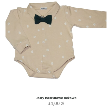
wiele
wariantów.
Opcje
można
wybrać
na
stronie
produktu
Body koszulowe beżowe
34,00
zł
Ten