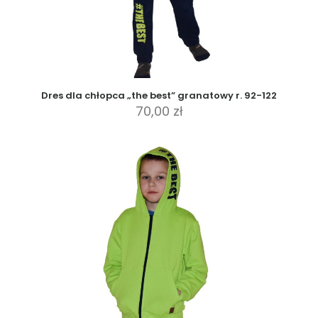
Dres dla chłopca „the best” granatowy r. 92-122
70,00
zł
Ten
produkt
ma
wiele
wariantów.
Opcje
można
wybrać
na
stronie
produktu