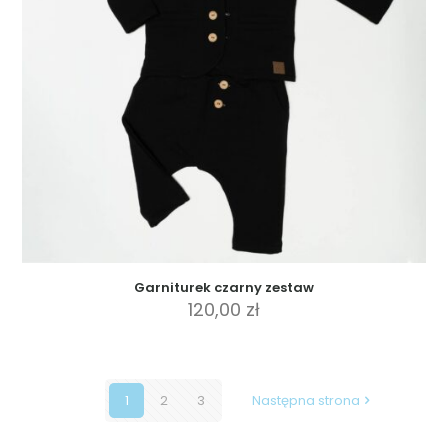
stronie
produktu
Garniturek czarny zestaw
120,00
zł
Ten
produkt
ma
wiele
1
2
3
Następna strona
wariantów.
Opcje