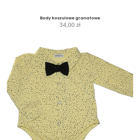
Body koszulowe granatowe
34,00
zł
Ten
produkt
ma
wiele
wariantów.
Opcje
można
wybrać
na
stronie
produktu