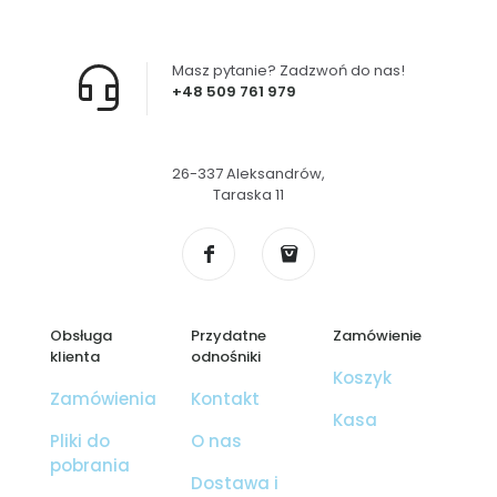
można
wybrać
na
stronie
Masz pytanie? Zadzwoń do nas!
produktu
+48 509 761 979
26-337 Aleksandrów,
Taraska 11
Obsługa
Przydatne
Zamówienie
klienta
odnośniki
Koszyk
Zamówienia
Kontakt
Kasa
Pliki do
O nas
pobrania
Dostawa i