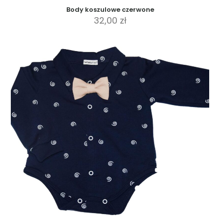
Body koszulowe czerwone
32,00
zł
Ten
produkt
ma
wiele
wariantów.
Opcje
można
wybrać
na
stronie
produktu