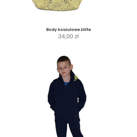
Body koszulowe żółte
34,00
zł
Ten
produkt
ma
wiele
wariantów.
Opcje
można
wybrać
na
stronie
produktu