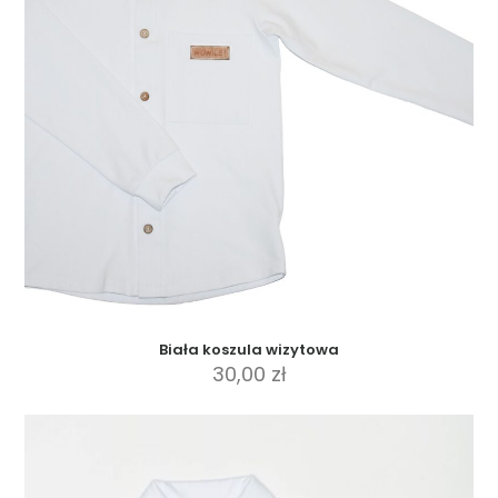
Biała koszula wizytowa
30,00
zł
Ten
produkt
ma
wiele
wariantów.