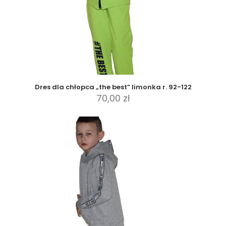
Dres dla chłopca „the best” limonka r. 92-122
70,00
zł
Ten
produkt
ma
wiele
wariantów.
Opcje
można
wybrać
na
stronie
produktu