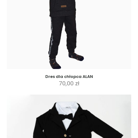
Dres dla chłopca ALAN
70,00
zł
Ten
produkt
ma
wiele
wariantów.
Opcje
można
wybrać
na