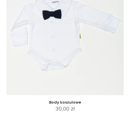
Opcje
można
wybrać
na
stronie
produktu
Body koszulowe
30,00
zł
Ten
produkt
ma