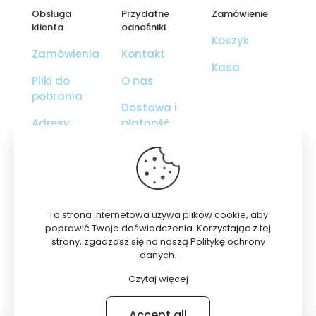
Obsługa
Przydatne
Zamówienie
klienta
odnośniki
Koszyk
Zamówienia
Kontakt
Kasa
Pliki do
O nas
pobrania
Dostawa i
Adresy
płatność
Szczegóły
Regulamin
konta
Polityka
Utracone
prywatności
hasło
Ta strona internetowa używa plików cookie, aby
poprawić Twoje doświadczenia. Korzystając z tej
strony, zgadzasz się na naszą
Politykę ochrony
danych
.
© 2026 Sklep z ubraniami - Wowile |
Projektowanie
Czytaj więcej
stron Piotrków: AdrianGrzybek.pl
Accept all