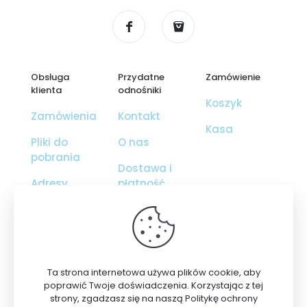
Obsługa
Przydatne
Zamówienie
klienta
odnośniki
Koszyk
Zamówienia
Kontakt
Kasa
Pliki do
O nas
pobrania
Dostawa i
Adresy
płatność
Szczegóły
Regulamin
konta
Polityka
Utracone
prywatności
hasło
Ta strona internetowa używa plików cookie, aby
poprawić Twoje doświadczenia. Korzystając z tej
strony, zgadzasz się na naszą
Politykę ochrony