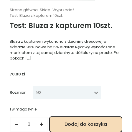
Strona główna
-
Sklep
-
Wyprzedaż
-
Test: Bluza z kapturem 10szt.
Test: Bluza z kapturem 10szt.
Bluza z kapturem wykonana z dzianiny dresowej w
składzie 95% bawełna 5% elastan.Rękawy wykończone
mankietem z tej samej dzianiny ,a dół bluzy na prosto. Po
bokach
[…]
70,00
zł
Rozmiar
1 w magazynie
ilość
Dodaj do koszyka
Test:
Bluza