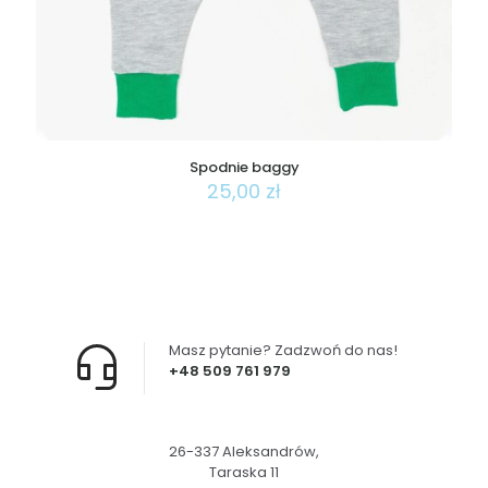
Spodnie baggy
25,00
zł
Ten
produkt
ma
wiele
wariantów.
Opcje
można
Masz pytanie? Zadzwoń do nas!
wybrać
+48 509 761 979
na
stronie
produktu
26-337 Aleksandrów,
Taraska 11