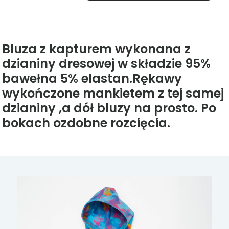
z
kapturem
10szt.
Bluza z kapturem wykonana z
dzianiny dresowej w składzie 95%
bawełna 5% elastan.Rękawy
wykończone mankietem z tej samej
dzianiny ,a dół bluzy na prosto. Po
bokach ozdobne rozcięcia.